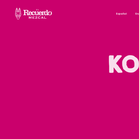
Español
En
KO