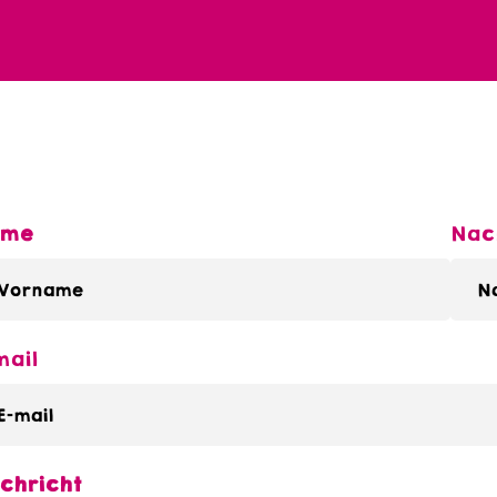
ame
Nac
mail
chricht